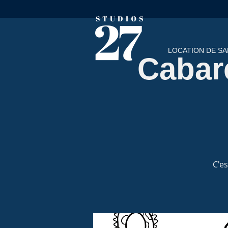
LOCATION DE SA
Cabare
C'es