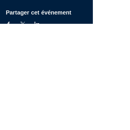
Partager cet événement
27 RUE DE CHABROL - 75010 PARIS
09 53 81 69 97
|
Hello@Studios27.fr
© 2024 Studios 27
Inscrivez-vous à la newsletter des Studios 27
Rejoindre