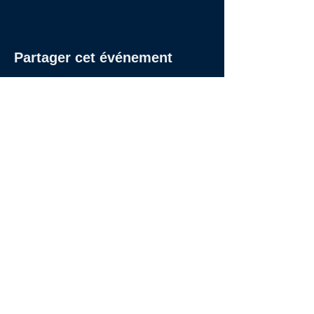
Partager cet événement
27 RUE DE CHABROL - 75010 PARIS
09 53 81 69 97
|
Hello@Studios27.fr
© 2024 Studios 27
Inscrivez-vous à la newsletter des Studios 27
Rejoindre