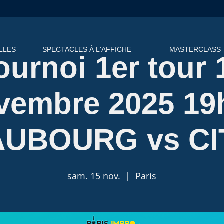
LLES
SPECTACLES À L'AFFICHE
MASTERCLASS
ournoi 1er tour 
vembre 2025 19
AUBOURG vs CI
sam. 15 nov.
  |  
Paris