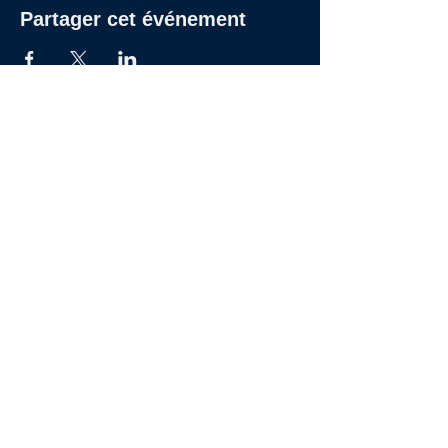
Partager cet événement
27 RUE DE CHABROL - 75010 PARIS
09 53 81 69 97
|
Hello@Studios27.fr
© 2024 Studios 27
Inscrivez-vous à la newsletter des Studios 27
Rejoindre