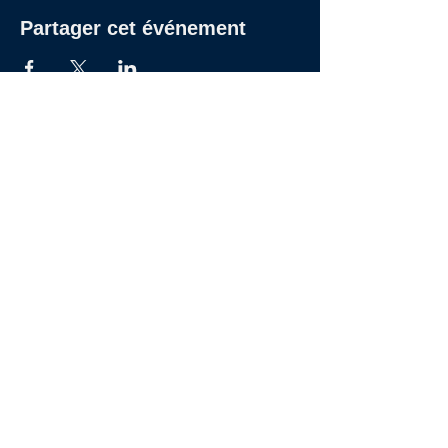
Partager cet événement
27 RUE DE CHABROL - 75010 PARIS
09 53 81 69 97
|
Hello@Studios27.fr
© 2024 Studios 27
Inscrivez-vous à la newsletter des Studios 27
Rejoindre