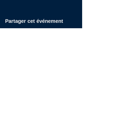
Partager cet événement
27 RUE DE CHABROL - 75010 PARIS
09 53 81 69 97
|
Hello@Studios27.fr
© 2024 Studios 27
Inscrivez-vous à la newsletter des Studios 27
Rejoindre